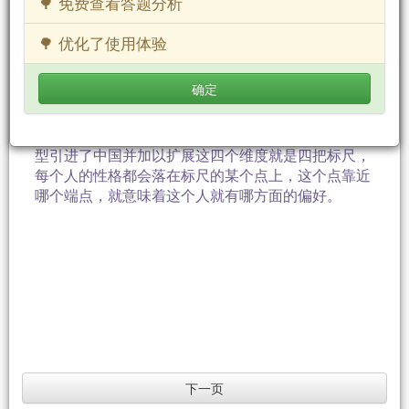
🌳 免费查看答题分析
指标》，从而把荣格的类型理论付诸实践。迈尔斯在
荣格的优势功能和劣势功能、主导功能和从属功能等
🌳 优化了使用体验
概念的基础上，进一步提出功能等级等概念，并有效
的为每一种类型确定了其功能等级的次序，又提出了
确定
类型的终生发展理论，形成四个维度。约翰.毕比博士
在《类型与原型》中，将心理类型理论和原型理论系
统地结合在一起。华南师范大学申荷永教授将心理类
型引进了中国并加以扩展这四个维度就是四把标尺，
每个人的性格都会落在标尺的某个点上，这个点靠近
哪个端点，就意味着这个人就有哪方面的偏好。
下一页