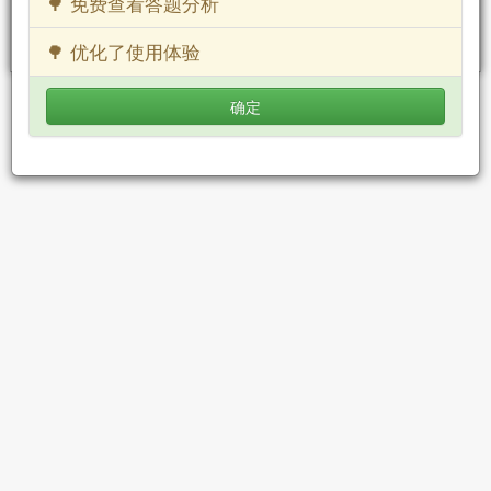
🌳 免费查看答题分析
🌳 优化了使用体验
由小数据xiaosj.cn提供支持
确定